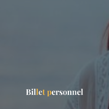
B
i
l
l
e
t
p
e
r
s
o
n
n
e
l